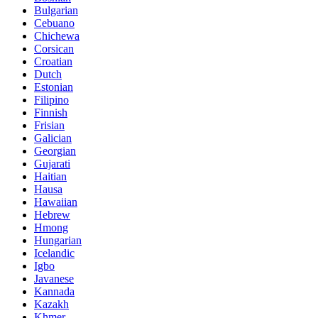
Bulgarian
Cebuano
Chichewa
Corsican
Croatian
Dutch
Estonian
Filipino
Finnish
Frisian
Galician
Georgian
Gujarati
Haitian
Hausa
Hawaiian
Hebrew
Hmong
Hungarian
Icelandic
Igbo
Javanese
Kannada
Kazakh
Khmer