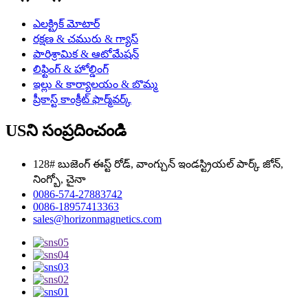
ఎలక్ట్రిక్ మోటార్
రక్షణ & చమురు & గ్యాస్
పారిశ్రామిక & ఆటోమేషన్
లిఫ్టింగ్ & హోల్డింగ్
ఇల్లు & కార్యాలయం & బొమ్మ
ప్రీకాస్ట్ కాంక్రీట్ ఫార్మ్‌వర్క్
USని సంప్రదించండి
128# బుజెంగ్ ఈస్ట్ రోడ్, వాంగ్చున్ ఇండస్ట్రియల్ పార్క్ జోన్,
నింగ్బో, చైనా
0086-574-27883742
0086-18957413363
sales@horizonmagnetics.com