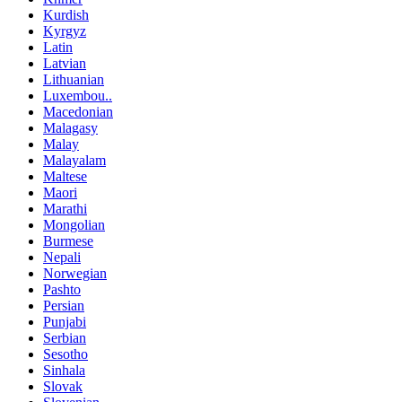
Kurdish
Kyrgyz
Latin
Latvian
Lithuanian
Luxembou..
Macedonian
Malagasy
Malay
Malayalam
Maltese
Maori
Marathi
Mongolian
Burmese
Nepali
Norwegian
Pashto
Persian
Punjabi
Serbian
Sesotho
Sinhala
Slovak