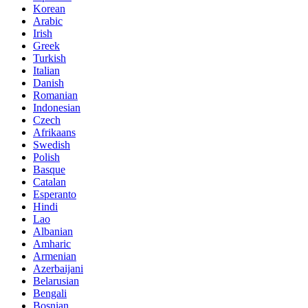
Korean
Arabic
Irish
Greek
Turkish
Italian
Danish
Romanian
Indonesian
Czech
Afrikaans
Swedish
Polish
Basque
Catalan
Esperanto
Hindi
Lao
Albanian
Amharic
Armenian
Azerbaijani
Belarusian
Bengali
Bosnian