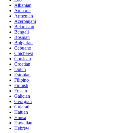
Albanian
Amharic
Armenian
Azerbaijani
Belarusian
Bengali
Bosnian
Bulgarian
Cebuano
Chichewa
Corsican
Croatian
Dutch
Estonian
Filipino
Finnish
Frisian
Galician
Georgian
Gujarati
Haitian
Hausa
Hawaiian
Hebrew