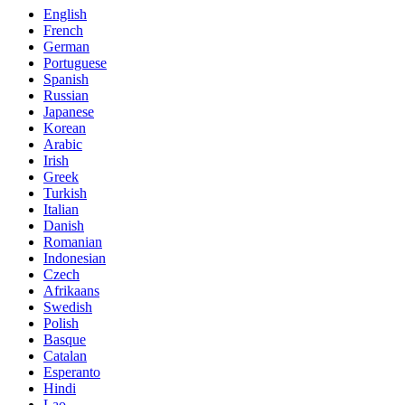
English
French
German
Portuguese
Spanish
Russian
Japanese
Korean
Arabic
Irish
Greek
Turkish
Italian
Danish
Romanian
Indonesian
Czech
Afrikaans
Swedish
Polish
Basque
Catalan
Esperanto
Hindi
Lao