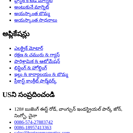
ప్లాస్టిక్ కోటెడ్ మాగ్నెట్
అంటుకునే మాగ్నెట్
అయస్కాంత బొమ్మ
అయస్కాంత సాధనాలు
అప్లికేషన్లు
ఎలక్ట్రిక్ మోటార్
రక్షణ & చమురు & గ్యాస్
పారిశ్రామిక & ఆటోమేషన్
లిఫ్టింగ్ & హోల్డింగ్
ఇల్లు & కార్యాలయం & బొమ్మ
ప్రీకాస్ట్ కాంక్రీట్ ఫార్మ్‌వర్క్
USని సంప్రదించండి
128# బుజెంగ్ ఈస్ట్ రోడ్, వాంగ్చున్ ఇండస్ట్రియల్ పార్క్ జోన్,
నింగ్బో, చైనా
0086-574-27883742
0086-18957413363
sales@horizonmagnetics.com