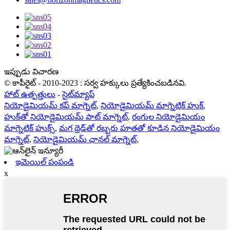
ఇప్పుడు విచారణ
© కాపీరైట్ - 2010-2023 : సర్వ హక్కులు ప్రత్యేకించబడినవి.
హాట్ ఉత్పత్తులు
-
సైట్‌మ్యాప్
నియోడైమియమ్ కప్ మాగ్నెట్
,
నియోడైమియమ్ మాగ్నెటిక్ హుక్
,
హుక్‌తో నియోడైమియమ్ పాట్ మాగ్నెట్
,
రంగుల నియోడైమియం
మాగ్నెటిక్ హుక్స్
,
మగ థ్రెడ్‌తో రబ్బరు పూతతో కూడిన నియోడైమియం
మాగ్నెట్
,
నియోడైమియమ్ ఛానల్ మాగ్నెట్
,
ఇమెయిల్ పంపండి
x