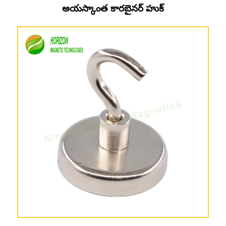
అయస్కాంత కారబైనర్ హుక్