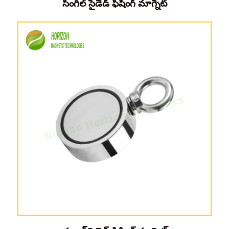
సింగిల్ సైడెడ్ ఫిషింగ్ మాగ్నెట్