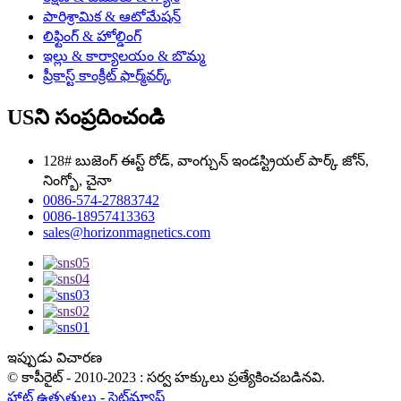
పారిశ్రామిక & ఆటోమేషన్
లిఫ్టింగ్ & హోల్డింగ్
ఇల్లు & కార్యాలయం & బొమ్మ
ప్రీకాస్ట్ కాంక్రీట్ ఫార్మ్‌వర్క్
USని సంప్రదించండి
128# బుజెంగ్ ఈస్ట్ రోడ్, వాంగ్చున్ ఇండస్ట్రియల్ పార్క్ జోన్,
నింగ్బో, చైనా
0086-574-27883742
0086-18957413363
sales@horizonmagnetics.com
ఇప్పుడు విచారణ
© కాపీరైట్ - 2010-2023 : సర్వ హక్కులు ప్రత్యేకించబడినవి.
హాట్ ఉత్పత్తులు
-
సైట్‌మ్యాప్