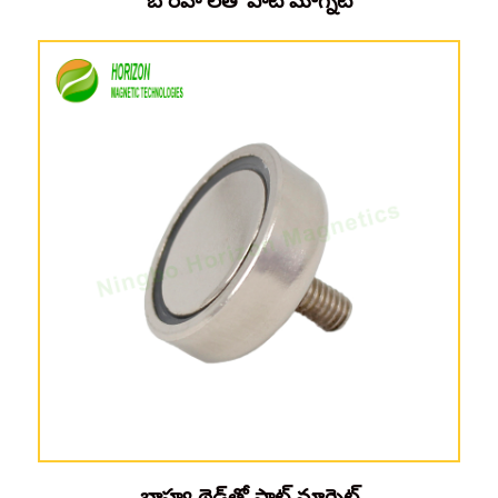
బోర్‌హోల్‌తో పాట్ మాగ్నెట్
బాహ్య థ్రెడ్‌తో పాట్ మాగ్నెట్