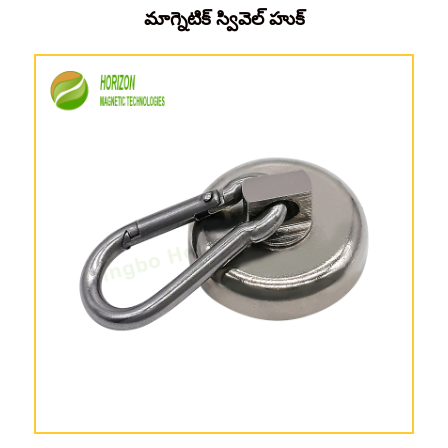
మాగ్నెటిక్ స్వివెల్ హుక్